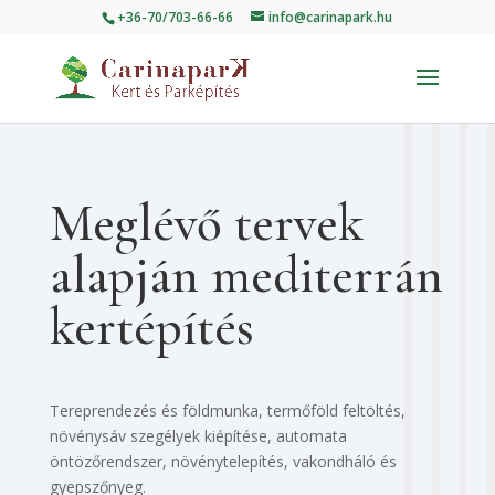
+36-70/703-66-66
info@carinapark.hu
Meglévő tervek
alapján mediterrán
kertépítés
Tereprendezés és földmunka, termőföld feltöltés,
növénysáv szegélyek kiépítése, automata
öntözőrendszer, növénytelepítés, vakondháló és
gyepszőnyeg.