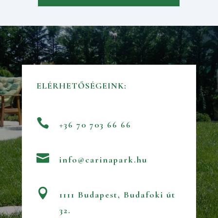
ELÉRHETŐSÉGEINK:

+36 70 703 66 66

info@carinapark.hu

1111 Budapest, Budafoki út
32.